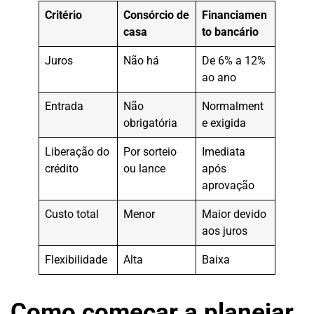
Critério
Consórcio de
Financiamen
casa
to bancário
Juros
Não há
De 6% a 12%
ao ano
Entrada
Não
Normalment
obrigatória
e exigida
Liberação do
Por sorteio
Imediata
crédito
ou lance
após
aprovação
Custo total
Menor
Maior devido
aos juros
Flexibilidade
Alta
Baixa
Como começar a planejar