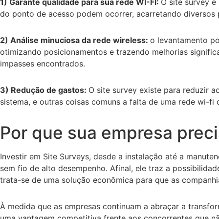
1) Garante qualidade para sua rede WI-FI:
O site survey é
do ponto de acesso podem ocorrer, acarretando diversos 
2) Análise minuciosa da rede wireless:
o levantamento po
otimizando posicionamentos e trazendo melhorias significa
impasses encontrados.
3) Redução de gastos:
O site survey existe para reduzir
sistema, e outras coisas comuns a falta de uma rede wi-fi
Por que sua empresa prec
Investir em Site Surveys, desde a instalação até a manute
sem fio de alto desempenho. Afinal, ele traz a possibilida
trata-se de uma solução econômica para que as companhia
À medida que as empresas continuam a abraçar a transform
uma vantagem competitiva frente aos concorrentes que n