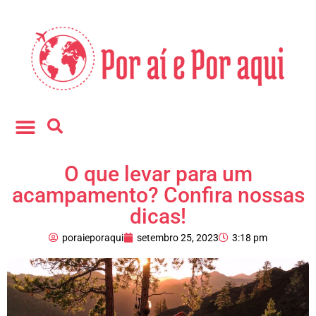
Fale conosco
O que levar para um
acampamento? Confira nossas
dicas!
poraieporaqui
setembro 25, 2023
3:18 pm